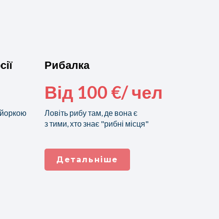
сії
Рибалка
Від 100 €/ чел
айоркою
Ловіть рибу там, де вона є
з тими, хто знає "рибні місця"
Детальніше