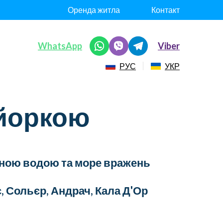
Оренда житла
Контакт
WhatsApp
Viber
РУС
УКР
айоркою
тною водою та море вражень
, Сольєр, Андрач, Кала Д'Ор