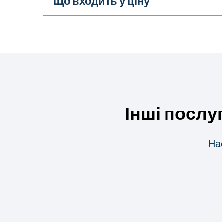
Що входить у ціну
Інші послу
На