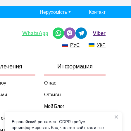
Нерухомість
Контакт
WhatsApp
Viber
РУС
УКР
лечения
Информация
шоу
О нас
ьми
Отзывы
Мой Блог
 он лайн
Все о Майорке
Европейский регламент GDPR требует
проинформировать Вас, что этот сайт, как и все
бытия
Погода и климат