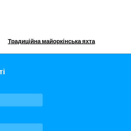
Традиційна майоркінська яхта
ті