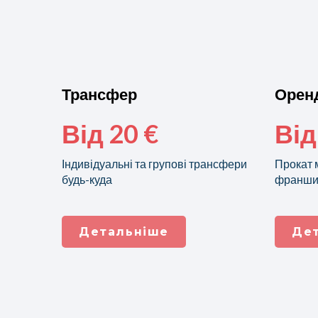
Трансфер
Оренд
Від 20 €
Від
Індивідуальні та групові трансфери
Прокат м
будь-куда
франшиз
Детальніше
Де