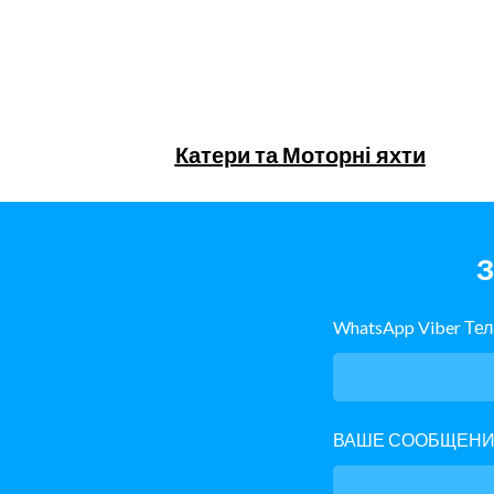
Катери та Моторні яхти
З
WhatsApp Viber Те
ВАШЕ СООБЩЕН