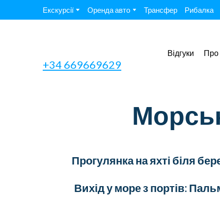
Екскурсії
Оренда авто
Трансфер
Рибалка
Відгуки
Про
+34 669669629
Морськ
Прогулянка на яхті біля бер
Вихід у море з портів: Пал