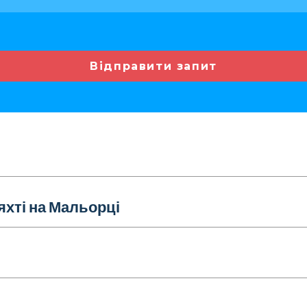
Відправити запит
яхті на Мальорці