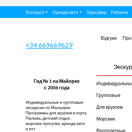
Екскурсії
Оренда авто
Трансфер
Рибалка
Відгуки
Про
+34 669669629
Экскур
Гид № 1 на Майорке
Индивидуальны
с 2006 года
Групповые
Индивидуальные и групповые
Для круизов
экскурсии по Мальорке.
Программы для круизов в порту
Пальма, детский отдых,
Морские
морские прогулки, аренда авто
и яхт.
Вертолетные