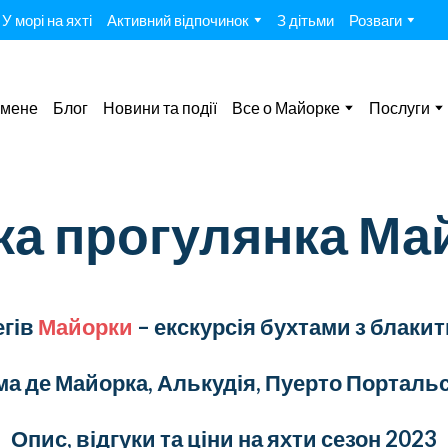
У морі на яхті
Активний відпочинок
З дітьми
Розваги
 мене
Блог
Новини та події
Все о Майорке
Послуги
а прогулянка М
егів
Майорки
– екскурсія бухтами з блаки
ьма де Майорка, Алькудія, Пуерто Портальс
Опис, відгуки та ціни на яхти сезон 2023