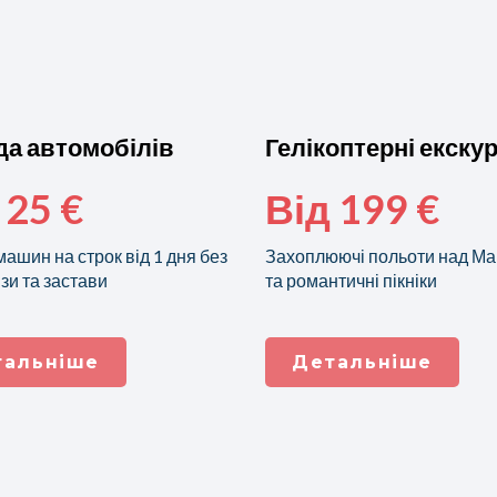
а автомобілів
Гелікоптерні екскур
 25 €
Від 199 €
ашин на строк від 1 дня без
Захоплюючі польоти над М
и та застави
та романтичні пікніки
тальніше
Детальніше