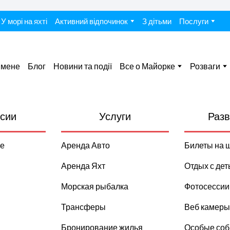
У морі на яхті
Активний відпочинок
З дітьми
Послуги
 мене
Блог
Новини та події
Все о Майорке
Розваги
сии
Услуги
Разв
е
Аренда Авто
Билеты на 
Аренда Яхт
Отдых с дет
Морская рыбалка
Фотосессии
Трансферы
Веб камеры
Бронирование жилья
Особые со