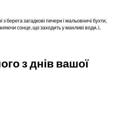
 з берега загадкові печери і мальовничі бухти,
няючи сонце, що заходить у манливі води, і,
ного з днів вашої