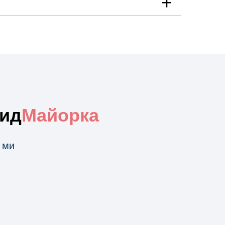
Гид
Майорка
 ми