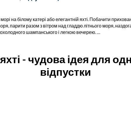
морі на білому катері або елегантній яхті. Побачити приховані
я, парити разом з вітром над гладдю літнього моря, наздога
прохолодного шампанського і легкою вечерею. …
яхті - чудова ідея для од
відпустки