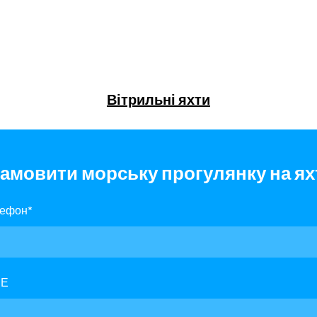
Вітрильні яхти
амовити морську прогулянку на ях
лефон
*
ИЕ