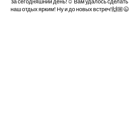
за сегодняшний день!☺ Вам удалось сделать
наш отдых ярким! Ну и до новых встреч!🙌🏼😉