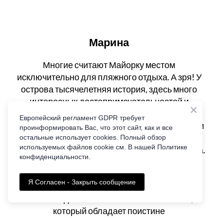
Марина
Многие считают Майорку местом
исключительно для пляжного отдыха. А зря! У
острова тысячелетняя история, здесь много
интересных достопримечательностей и
природных красот. Чтобы в короткие сроки
Европейский регламент GDPR требует
познакомится со всеми чудесами Майорки, Вам
проинформировать Вас, что этот сайт, как и все
придётся потратить много времени и усилий.
остальные использует cookies. Полный обзор
используемых файлов cookie см. В нашей Политике
Гораздо проще заказать частного экскурсовода.
конфиденциальности.
Мы так и поступили. Нашли сайт ГидМайорка,
заказали экскурсии и... получили массу
Я Согласен - Закрыть сообщение
удовольствия от пребывания на острове.
Нашим гидом был Вячеслав. Это человек,
который обладает поистине