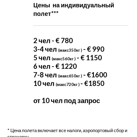
Цены  на индивидуальный 
полет*** 
2 чел - € 780
3-4 чел
- € 990
(макс350кг )
5 чел
- € 1150
(макс560кг )
6 чел - € 1220
7-8 чел
- €1600
(макс650кг )
10 чел
- €1850
(макс720кг )
от 10 чел под запрос
* Цена полета включает все налоги, аэропортовый сбор и
страховку