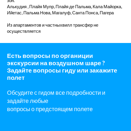
зон.
Алькудия , Плайя Мупр, Плайя де Пальма, Кала Майорка,
Ийетас, Пальма Нова, Магалуф, Санта Понса, Пагера
Из апартаментов и частныхвилл трансфер не
осуществляется
Есть вопросы по органиции
экскурсии на воздушном шаре ?
Задайте вопросы гиду или закажите
полет
Обсудите с гидом все подробности и
задайте любые
вопросы о предстоящем полете