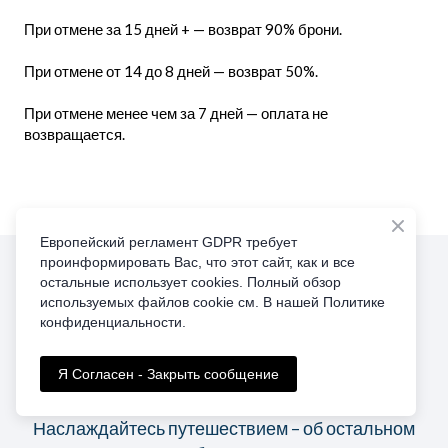
При отмене за 15 дней + — возврат 90% брони.
При отмене от 14 до 8 дней — возврат 50%.
При отмене менее чем за 7 дней — оплата не
возвращается.
Европейский регламент GDPR требует
проинформировать Вас, что этот сайт, как и все
остальные использует cookies. Полный обзор
используемых файлов cookie см. В нашей Политике
конфиденциальности.
Услуги туристического
сервиса Гид
Майорка
Я Согласен - Закрыть сообщение
Наслаждайтесь путешествием – об остальном