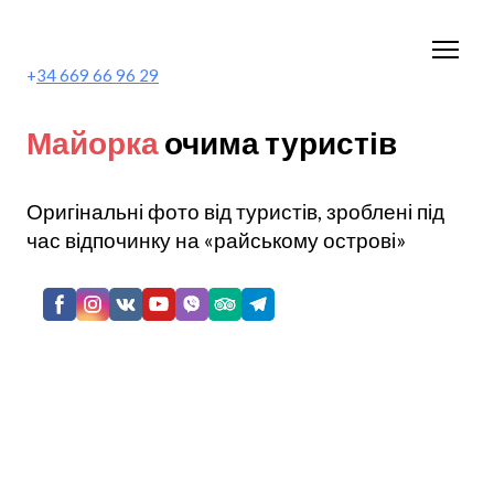
+
34 669 66 96 29
Майорка
очима туристів
Оригінальні фото від туристів, зроблені під
час відпочинку на «райському острові»