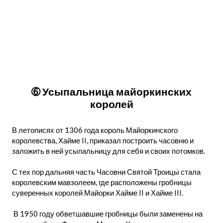
➅ Усыпальница майоркинских
королей
В летописях от 1306 года король Майоркинского
королевства, Хайме II, приказал построить часовню и
заложить в ней усыпальницу для себя и своих потомков.
С тех пор дальняя часть Часовни Святой Троицы стала
королевским мавзолеем, где расположены гробницы
суверенных королей Майорки Хайме II и Хайме III.
В 1950 году обветшавшие гробницы были заменены на