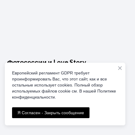
Фотосессии и Love Story
Европейский регламент GDPR требует
От 200 €
проинформировать Вас, что этот сайт, как и все
остальные использует cookies. Полный обзор
Фотоэксурсии, чтобы сохранить мгновения вашего
используемых файлов cookie см. В нашей Политике
путешествия
конфиденциальности.
Детальнее
Я Согласен - Закрыть сообщение