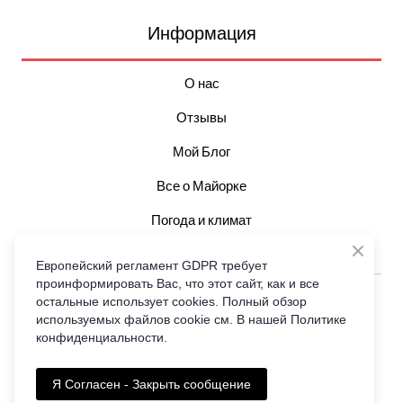
Информация
О нас
Отзывы
Мой Блог
Все о Майорке
Погода и климат
Достопримечательности
Европейский регламент GDPR требует
проинформировать Вас, что этот сайт, как и все
All rights Reserved Гид Майорка © 2006-2026 Пользовательское
остальные использует cookies. Полный обзор
соглашение Юридическая инфо
используемых файлов cookie см. В нашей Политике
конфиденциальности.
Связаться со мной
Я Согласен - Закрыть сообщение