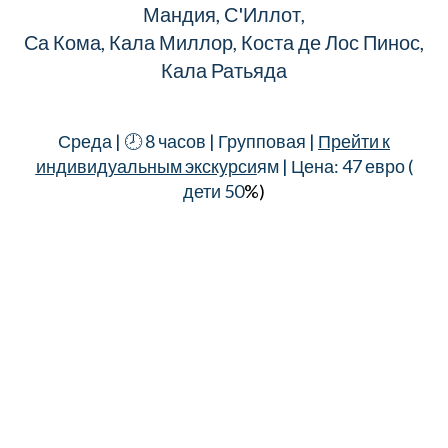
Мандия, С'Иллот,
Са Кома, Кала Миллор, Коста де Лос Пинос,
Кала Ратьяда
Среда | 🕗 8 часов | Групповая |
Прейти к
индивидуальным экскурси
ям | Цена: 47 евро (
дети 50
%)