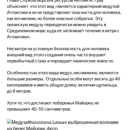
Глава Службы морских ресурсов Антони М. Грау
объясняет, что этот вид «является характерной медузой
Атлантики и он не представляет опасности для человека,
как его мелкие, но более опасные собратья. Эту
океанскую медузу периодически можно увидеть в
Средиземном море, куда ее затягивает течение и ветра с
Атлантики».
Несмотря на условную безопасность для человека
внешний вид этого создания очень часто внушает
первобытный страх и порождает панические новости.
Особенностью этого вида медуз, несомненно, являются
большие размеры. Отдельные особи могут весить до 40
килограммов и иметь общую длину, включая щупальца,
до 8 метров.
Хотя те, что достигают побережья Майорки, не
превышают 40-50 сантиметров.