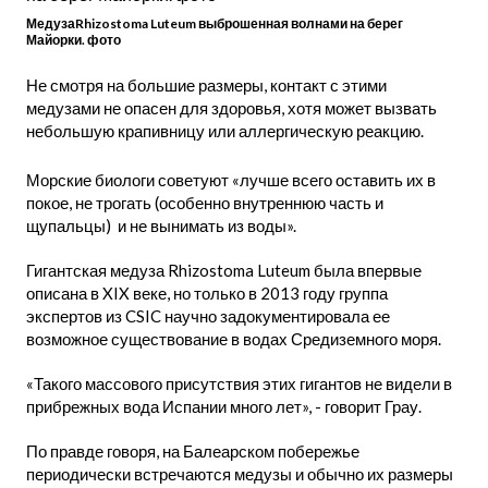
МедузаRhizostoma Luteum выброшенная волнами на берег
Майорки. фото
Не смотря на большие размеры, контакт с этими
медузами не опасен для здоровья, хотя может вызвать
небольшую крапивницу или аллергическую реакцию.
Морские биологи советуют «лучше всего оставить их в
покое, не трогать (особенно внутреннюю часть и
щупальцы) и не вынимать из воды».
Гигантская медуза Rhizostoma Luteum была впервые
описана в XIX веке, но только в 2013 году группа
экспертов из CSIC научно задокументировала ее
возможное существование в водах Средиземного моря.
«Такого массового присутствия этих гигантов не видели в
прибрежных вода Испании много лет», - говорит Грау.
По правде говоря, на Балеарском побережье
периодически встречаются медузы и обычно их размеры