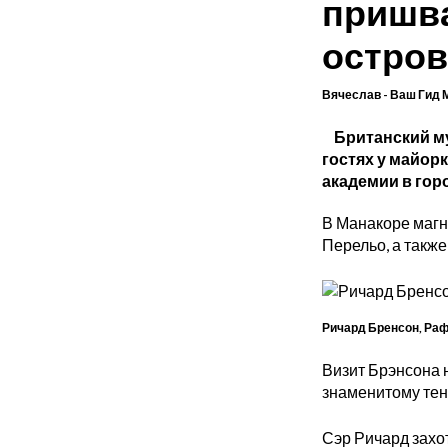
пришва
остров
Вячеслав - Ваш Гид 
Британский му
гостях у майор
академии в гор
В Манакоре магн
Перельо, а такж
Ричард Бренсон, Раф
Визит Брэнсона н
знаменитому тен
Сэр Ричард захо