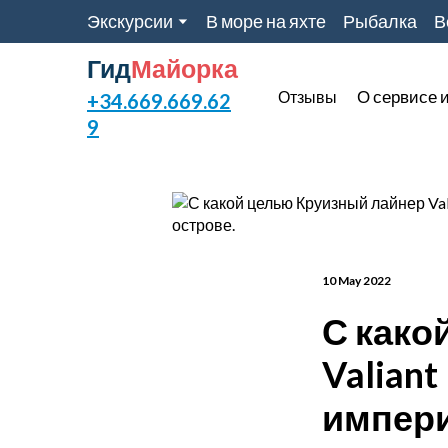
Экскурсии
В море на яхте
Рыбалка
В
Гид
Майорка
О сервисе и
Отзывы
+34.669.669.62
9
10 May 2022
С како
Valian
импери