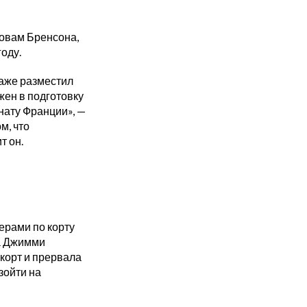
ловам Бренсона,
оду.
даже разместил
ен в подготовку
нату Франции», —
м, что
т он.
нерами по корту
ца Джимми
корт и прервала
зойти на