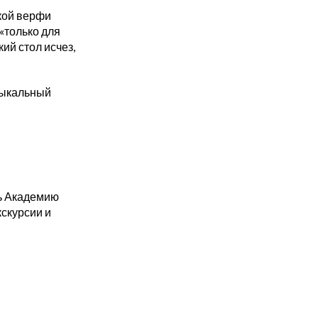
ской верфи
 «только для
ий стол исчез,
узыкальный
ь Академию
скурсии и