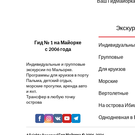
Ваш ГидМайорк
Экскур
Гид № 1 на Майорке
Индивидуальны
с 2006 года
Групповые
Индивидуальные и групповые
Для круизов
экскурсии по Мальорке.
Программы для круизов в порту
Пальма, детский отдых,
Морские
морские прогулки, аренда авто
и яхт.
Вертолетные
Трансфер в любую точку
острова
На острова Иби
Однодневная в 
All rights Reserved Гид Майорка © 2006-2026