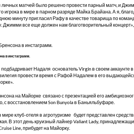
 личных матчей было решено провести парный матч, и Джим
 игрока в мире в парном разряде Майка Брайана. А я, благ
еднюю минуту пригласил Рафу в качестве товарища по команд
. Джимми все еще должен нам благотворительный концерт»,
на в инстаграмм.
 подбадривает Надаля основатель Virgin в своем аккаунте в 
илегия провести время с Рафой Надалем в его выдающейс
орке».
сона на Майорке связано с презентацией его амбициозног
о, с восстановлением Son Bunyola в Баньяльбуфаре.
в мире клуб-отеля в агротуризме будет представлен средст
ая. В этот день круизный лайнер Valiant Lady, принадлежащ
ruise Line, прибудет на Майорку.