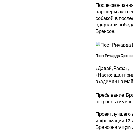
После окончания
партнеры лучшего
собакой, в посл
одержали победу
Брэнсон.
Пост Ричарда Бренсо
«Давай, Рафа», —
«Настоящая прив
академии на Май
Пребывание Брэн
острове, а именн
Проект лучшего 
информации 12 м
Бренсона Virgin C