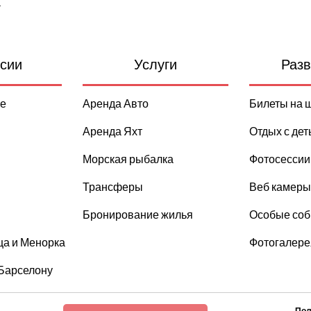
а
сии
Услуги
Разв
е
Аренда Авто
Билеты на 
Аренда Яхт
Отдых с дет
Морская рыбалка
Фотосессии
Трансферы
Веб камеры
Бронирование жилья
Особые со
ца и Менорка
Фотогалере
Барселону
Пол