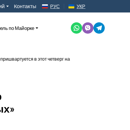
ий
Контакты
РУС
УКР
ель по Майорке
р
ых»