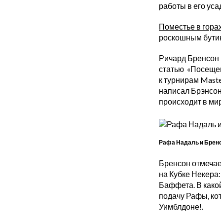
работы в его ус
Поместье в гора
роскошным бутик-
Ричард Бренсон 
статью «Посещен
к турнирам Maste
написал Брэнсон.
происходит в мир
Рафа Надаль и Бренс
Бренсон отмечает
на Кубке Некера
Баффета. В како
подачу Рафы, кот
Уимблдоне!.