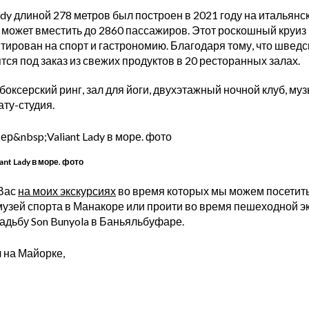
ady длиной 278 метров был построен в 2021 году на итальян
но может вместить до 2860 пассажиров. Этот роскошный круиз
ирован на спорт и гастрономию. Благодаря тому, что шведск
тся под заказ из свежих продуктов в 20 ресторанных залах.
боксерский ринг, зал для йоги, двухэтажный ночной клуб, м
ату-студия.
ant Lady в море. фото
 Вас
на моих экскурсиях
во время которых мы можем посетит
узей спорта в Манакоре или проити во время пешеходной эк
адьбу Son Bunyola в Баньяльбуфаре.
 на Майорке,