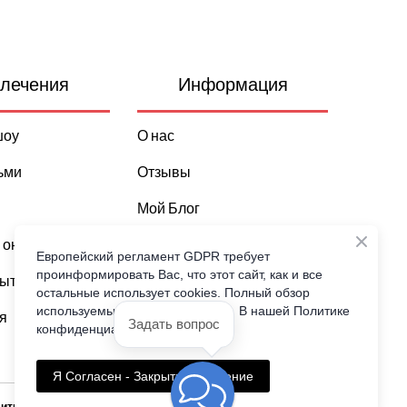
лечения
Информация
шоу
О нас
ьми
Отзывы
Мой Блог
 он лайн
Все о Майорке
Европейский регламент GDPR требует
проинформировать Вас, что этот сайт, как и все
бытия
Погода и климат
остальные использует cookies. Полный обзор
используемых файлов cookie см. В нашей Политике
я
Достопримечательности
Задать вопрос
конфиденциальности.
Я Согласен - Закрыть сообщение
итика конфиденциальности и защиты персональных данных