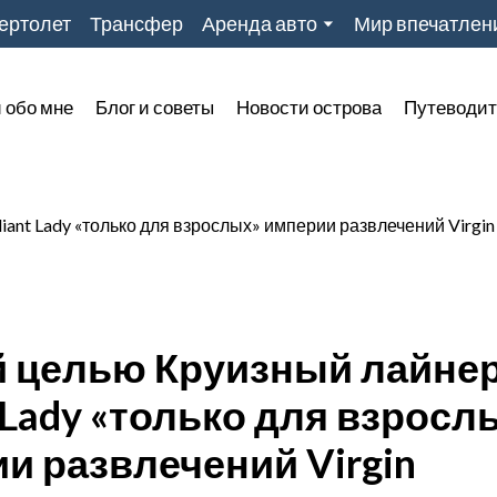
ертолет
Трансфер
Аренда авто
Мир впечатлен
 обо мне
Блог и советы
Новости острова
Путеводит
й целью Круизный лайне
t Lady «только для взросл
и развлечений Virgin