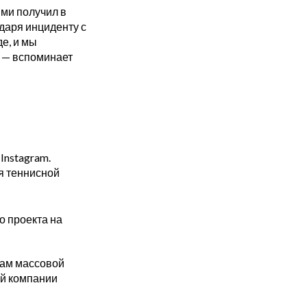
ми получил в
одаря инциденту с
е, и мы
 — вспоминает
Instagram.
я теннисной
о проекта на
вам массовой
ий компании