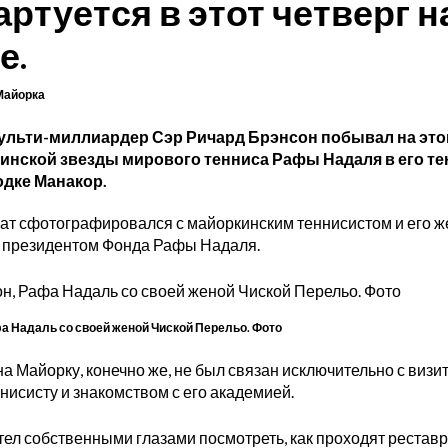
ртуется в этот четверг н
е.
Майорка
льти-миллиардер Сэр Ричард Брэнсон побывал на этой
кинской звезды мирового тенниса Рафы Надаля в его т
одке Манакор.
ат сфотографировался с майоркинским теннисистом и его ж
е президентом Фонда Рафы Надаля.
а Надаль со своей женой Чиской Перельо. Фото
а Майорку, конечно же, не был связан исключительно с визит
нисисту и знакомством с его академией.
тел собственными глазами посмотреть, как проходят реста