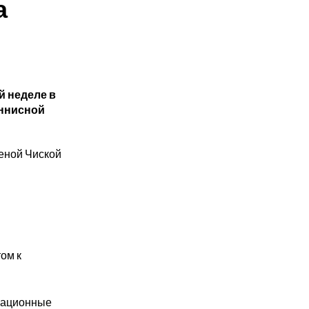
а
 неделе в
еннисной
еной Чиской
ом к
врационные