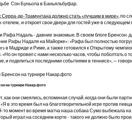
адьбе Сон Буньола в Баньяльбуфар.
х Серра-де-Трамунтана должно стать «лучшим в мире»
, по с
отелем, и откроет свои двери для гостей уже в следующем г
и Рафа Надаль - давние знакомые. В своем блоге Бренсон 
ие Рафы Надаля на Майорке»: «Рафа был полностью погруж
rs в Мадриде и Риме, а также готовился к Открытому чемпио
 «Но он провел с нами несколько часов, чтобы поболтать о то
е, и поделиться последними событиями в теннисе», — говори
он на турнире Накар.фото
, как они смеялись, вспоминая случай, когда они были парт
: «Я в это время был на благотворительной игре против пев
й-то момент во время матча наша собака Сумо выбежала на 
орый играл на соседнем корте - такого не должно было прои