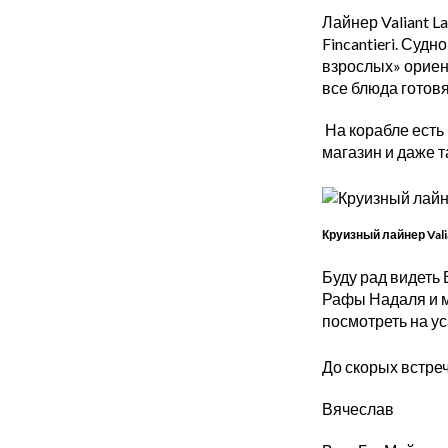
Лайнер Valiant L
Fincantieri. Суд
взрослых» ориент
все блюда готовя
На корабле есть 
магазин и даже т
Круизный лайнер Vali
Буду рад видеть
Рафы Надаля и м
посмотреть на ус
До скорых встреч
Вячеслав