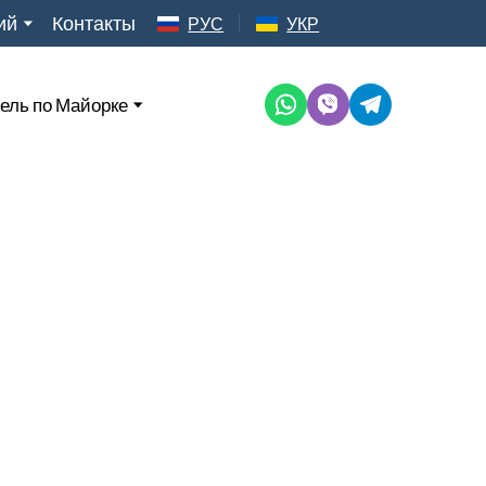
ий
Контакты
РУС
УКР
ель по Майорке