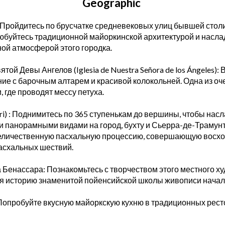
Geographic
: Пройдитесь по брусчатке средневековых улиц бывшей сто
юбуйтесь традиционной майоркинской архитектурой и насла
ной атмосферой этого городка.
ятой Девы Ангелов (Iglesia de Nuestra Señora de los Ángeles)
ние с барочным алтарем и красивой колокольней. Одна из оч
 где проводят мессу петуха.
ari) : Поднимитесь по 365 ступенькам до вершины, чтобы нас
панорамными видами на город, бухту и Сьерра-де-Трамунт
величественную пасхальную процессию, совершающую восх
пасхальных шествий.
а Бенассара: Познакомьтесь с творчеством этого местного х
бя историю знаменитой пойенсийской школы живописи начала
 Попробуйте вкусную майоркскую кухню в традиционных рест