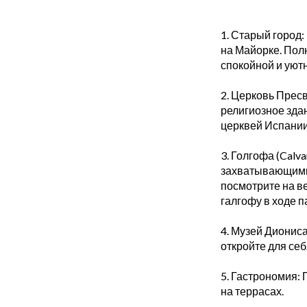
1. Старый город
на Майорке. Пол
спокойной и уют
2. Церковь Пресв
религиозное зда
церквей Испании,
3. Голгофа (Calv
захватывающими 
посмотрите на 
галгофу в ходе 
4. Музей Дионис
откройте для се
5. Гастрономия:
на террасах.