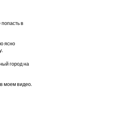
 попасть в
ло ясно
у.
ьный город на
в моем видео.