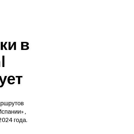
ки в
l
дует
аршрутов
спании» ,
2024 года.