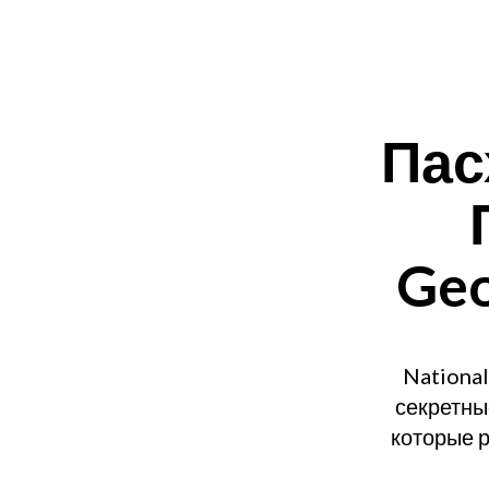
Пас
Geo
Nationa
секретны
которые р