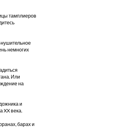
лицы тамплиеров
дитесь
: Внушительное
ень немногих
ладиться
ана. Или
ождение на
удожника и
 XX века.
оранах, барах и