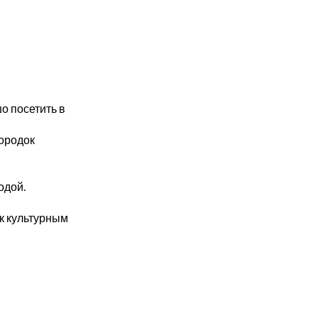
о посетить в
Городок
одой.
к культурным