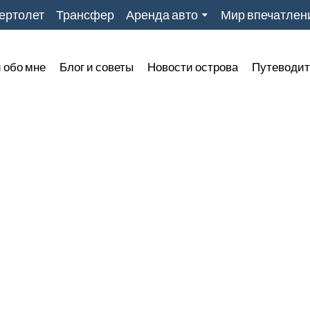
ертолет
Трансфер
Аренда авто
Мир впечатлен
 обо мне
Блог и советы
Новости острова
Путеводит