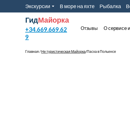
Экскурсии
В море на яхте
Рыбалка
В
Гид
Майорка
О сервисе и
Отзывы
+34.669.669.62
9
Главная /
Не туристическая Майорка
/Пасха в Польенсе