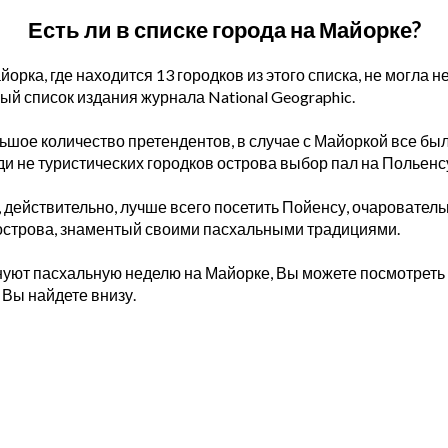
Есть ли в списке города на Майорке?
рка, где находится 13 городков из этого списка, не могла не
й список издания журнала National Geographic.
ьшое количество претендентов, в случае с Майоркой все бы
ди не туристических городков острова выбор пал на Польенс
, действительно, лучше всего посетить Пойенсу, очаровател
острова, знаментый своими пасхальными традициями.
днуют пасхальную неделю на Майорке, Вы можете посмотреть 
 Вы найдете внизу.