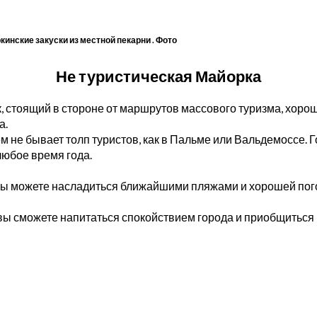
инские закуски из местной пекарни . Фото
Не туристическая Майорка
, стоящий в стороне от маршрутов массового туризма, хорош
а.
ем не бывает толп туристов, как в Пальме или Вальдемоссе. 
любое время года.
вы можете насладиться ближайшими пляжами и хорошей пог
вы сможете напитаться спокойствием города и приобщиться 