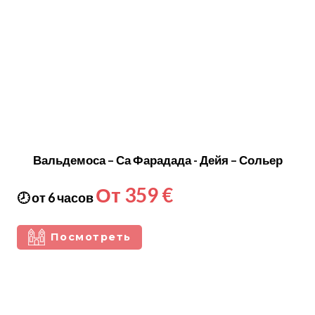
Вальдемоса – Са Фарадада - Дейя – Сольер
От 359 €
🕗 от 6 часов
Посмотреть